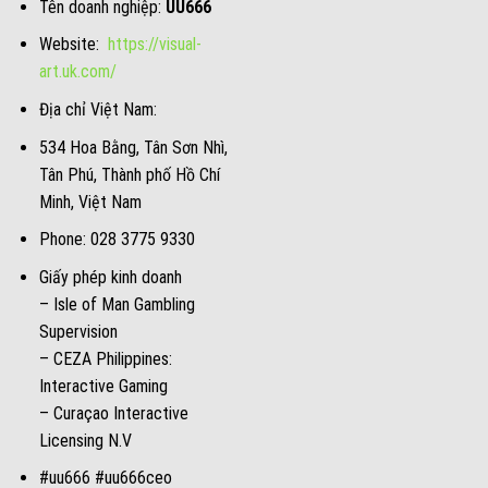
Tên doanh nghiệp:
UU666
Website:
https://visual-
art.uk.com/
Địa chỉ Việt Nam:
534 Hoa Bằng, Tân Sơn Nhì,
Tân Phú, Thành phố Hồ Chí
Minh, Việt Nam
Phone: 028 3775 9330
Giấy phép kinh doanh
– Isle of Man Gambling
Supervision
– CEZA Philippines:
Interactive Gaming
– Curaçao Interactive
Licensing N.V
#uu666 #uu666ceo