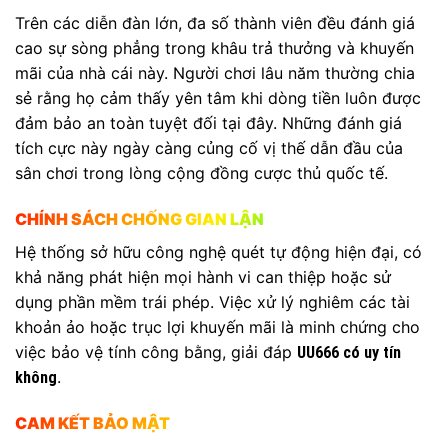
Trên các diễn đàn lớn, đa số thành viên đều đánh giá
cao sự sòng phẳng trong khâu trả thưởng và khuyến
mãi của nhà cái này. Người chơi lâu năm thường chia
sẻ rằng họ cảm thấy yên tâm khi dòng tiền luôn được
đảm bảo an toàn tuyệt đối tại đây. Những đánh giá
tích cực này ngày càng củng cố vị thế dẫn đầu của
sân chơi trong lòng cộng đồng cược thủ quốc tế.
CHÍNH SÁCH CHỐNG GIAN LẬN
Hệ thống sở hữu công nghệ quét tự động hiện đại, có
khả năng phát hiện mọi hành vi can thiệp hoặc sử
dụng phần mềm trái phép. Việc xử lý nghiêm các tài
khoản ảo hoặc trục lợi khuyến mãi là minh chứng cho
việc bảo vệ tính công bằng, giải đáp
UU666 có uy tín
.
không
CAM KẾT BẢO MẬT