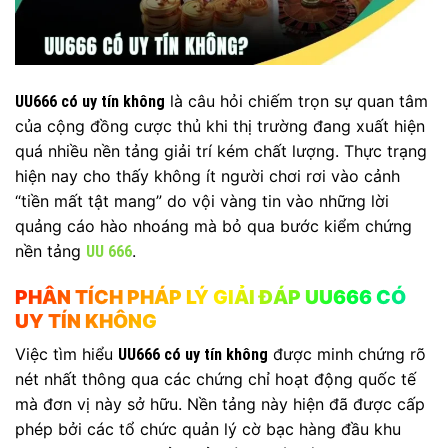
là câu hỏi chiếm trọn sự quan tâm
UU666 có uy tín không
của cộng đồng cược thủ khi thị trường đang xuất hiện
quá nhiều nền tảng giải trí kém chất lượng. Thực trạng
hiện nay cho thấy không ít người chơi rơi vào cảnh
“tiền mất tật mang” do vội vàng tin vào những lời
quảng cáo hào nhoáng mà bỏ qua bước kiểm chứng
nền tảng
.
UU 666
PHÂN TÍCH PHÁP LÝ GIẢI ĐÁP UU666 CÓ
UY TÍN KHÔNG
Việc tìm hiểu
được minh chứng rõ
UU666 có uy tín không
nét nhất thông qua các chứng chỉ hoạt động quốc tế
mà đơn vị này sở hữu. Nền tảng này hiện đã được cấp
phép bởi các tổ chức quản lý cờ bạc hàng đầu khu