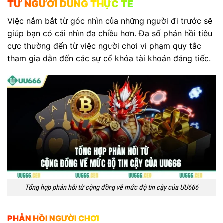
TỪ NGƯỜI DÙNG THỰC TẾ
Việc nắm bắt từ góc nhìn của những người đi trước sẽ
giúp bạn có cái nhìn đa chiều hơn. Đa số phản hồi tiêu
cực thường đến từ việc người chơi vi phạm quy tắc
tham gia dẫn đến các sự cố khóa tài khoản đáng tiếc.
Tổng hợp phản hồi từ cộng đồng về mức độ tin cậy của UU666
PHẢN HỒI NGƯỜI CHƠI