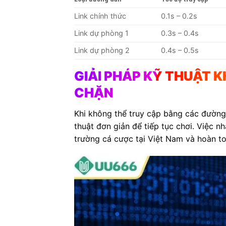
Link chính thức
0.1s – 0.2s
Link dự phòng 1
0.3s – 0.4s
Link dự phòng 2
0.4s – 0.5s
GIẢI PHÁP KỸ THUẬT K
CHẶN
Khi không thể truy cập bằng các đường
thuật đơn giản để tiếp tục chơi. Việc n
trường cá cược tại Việt Nam và hoàn t