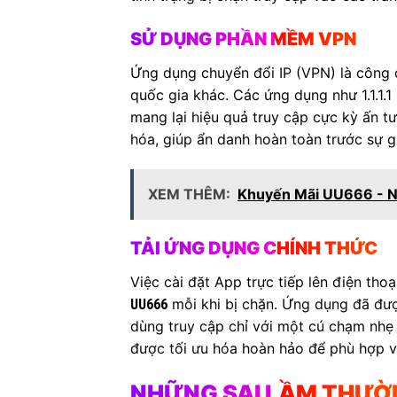
SỬ DỤNG PHẦN MỀM VPN
Ứng dụng chuyển đổi IP (VPN) là công 
quốc gia khác. Các ứng dụng như 1.1.1.1
mang lại hiệu quả truy cập cực kỳ ấn t
hóa, giúp ẩn danh hoàn toàn trước sự 
XEM THÊM:
Khuyến Mãi UU666 - 
TẢI ỨNG DỤNG CHÍNH THỨC
Việc cài đặt App trực tiếp lên điện tho
mỗi khi bị chặn. Ứng dụng đã đư
UU666
dùng truy cập chỉ với một cú chạm nhẹ 
được tối ưu hóa hoàn hảo để phù hợp v
NHỮNG SAI LẦM THƯỜN