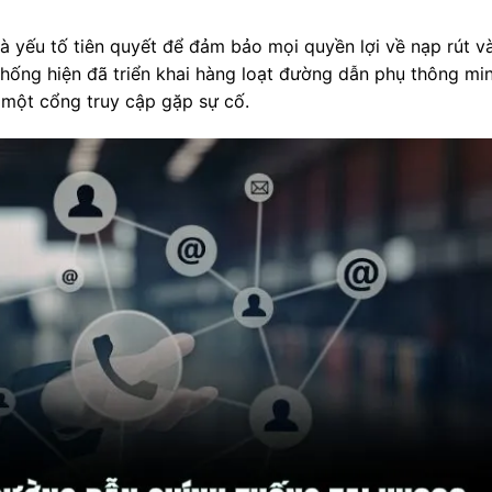
à yếu tố tiên quyết để đảm bảo mọi quyền lợi về nạp rút v
hống hiện đã triển khai hàng loạt đường dẫn phụ thông mi
một cổng truy cập gặp sự cố.