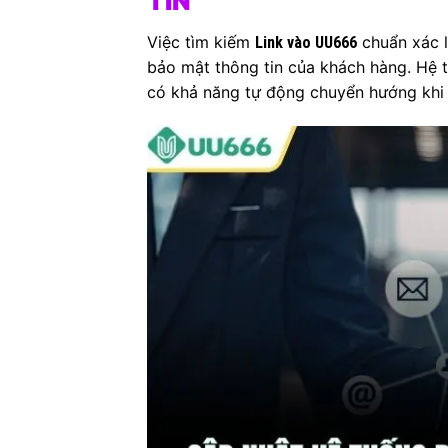
TÍN
Việc tìm kiếm
chuẩn xác l
Link vào UU666
bảo mật thông tin của khách hàng. Hệ t
có khả năng tự động chuyển hướng khi 