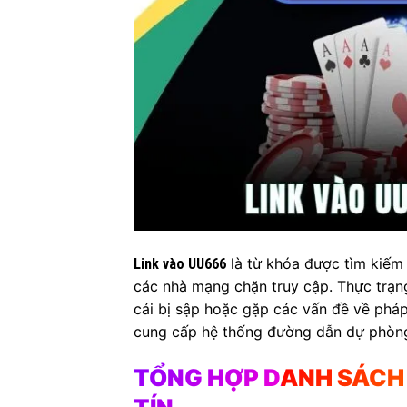
là từ khóa được tìm kiếm 
Link vào UU666
các nhà mạng chặn truy cập. Thực trạng
cái bị sập hoặc gặp các vấn đề về pháp l
cung cấp hệ thống đường dẫn dự phòng
TỔNG HỢP DANH SÁCH 