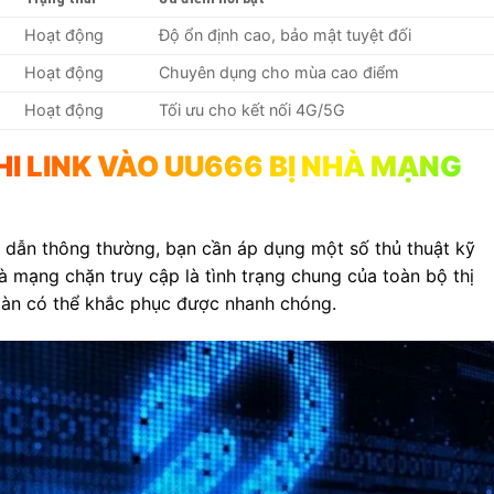
Hoạt động
Độ ổn định cao, bảo mật tuyệt đối
Hoạt động
Chuyên dụng cho mùa cao điểm
Hoạt động
Tối ưu cho kết nối 4G/5G
HI LINK VÀO UU666 BỊ NHÀ MẠNG
 dẫn thông thường, bạn cần áp dụng một số thủ thuật kỹ
hà mạng chặn truy cập là tình trạng chung của toàn bộ thị
oàn có thể khắc phục được nhanh chóng.