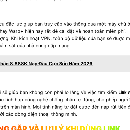
cụ đắc lực giúp bạn truy cập vào thông qua một máy chủ 
 hay Warp+ hiện nay rất dễ cài đặt và hoàn toàn miễn phí,
ượng. Khi kích hoạt VPN, toàn bộ dữ liệu của bạn sẽ được 
giám sát của nhà cung cấp mạng.
Nhận 8.888K Nạp Đầu Cực Sốc Năm 2026
ại sẽ giúp bạn không còn phải lo lắng về việc tìm kiếm
Link 
ợc tích hợp công nghệ chống chặn tự động, cho phép ngườ
trên màn hình. Mọi tính năng từ đặt cược đến nạp rút tiền 
ới các dòng điện thoại thông minh.
G GẶP VÀ LƯU Ý KHI DÙNG LINK