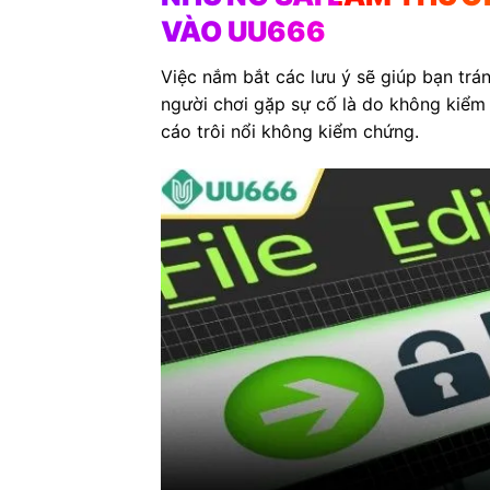
VÀO UU666
Việc nắm bắt các lưu ý sẽ giúp bạn trán
người chơi gặp sự cố là do không kiểm
cáo trôi nổi không kiểm chứng.