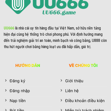
UU666
là nhà cái uy tín hàng đầu tại Việt Nam, sở hữu nền tảng
hiện đại cùng hệ thống trò chơi phong phú. Với định hướng mang
đến trải nghiệm giải trí an toàn, minh bạch và công bằng, U888 còn
thu hút người chơi bằng hàng loạt ưu đãi hấp dẫn, giá trị.
HƯỚNG DẪN
VỀ CHÚNG TÔI
Đăng ký
Giới thiệu
Đăng nhập
Liên hệ
Nạp tiền
Điều khoản điều kiện
Rút tiền
Miễn trừ trách nhiệm