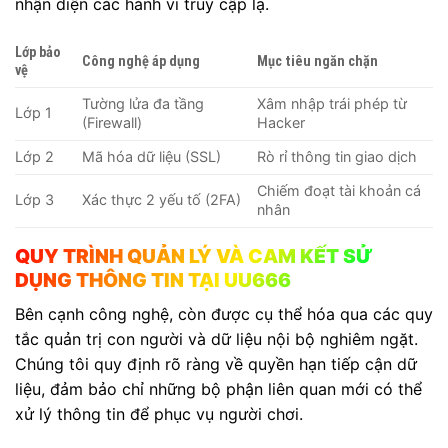
nhận diện các hành vi truy cập lạ.
Lớp bảo
Công nghệ áp dụng
Mục tiêu ngăn chặn
vệ
Tường lửa đa tầng
Xâm nhập trái phép từ
Lớp 1
(Firewall)
Hacker
Lớp 2
Mã hóa dữ liệu (SSL)
Rò rỉ thông tin giao dịch
Chiếm đoạt tài khoản cá
Lớp 3
Xác thực 2 yếu tố (2FA)
nhân
QUY TRÌNH QUẢN LÝ VÀ CAM KẾT SỬ
DỤNG THÔNG TIN TẠI UU666
Bên cạnh công nghệ, còn được cụ thể hóa qua các quy
tắc quản trị con người và dữ liệu nội bộ nghiêm ngặt.
Chúng tôi quy định rõ ràng về quyền hạn tiếp cận dữ
liệu, đảm bảo chỉ những bộ phận liên quan mới có thể
xử lý thông tin để phục vụ người chơi.